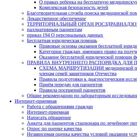
О правах ребенка на бесплатную медицинск
Комплексная безопасность детей
Благотворительная служба поиска медицинской по
Лекарственное обеспечение
ТЕРРИТОРИАЛЬНЫЙ ОРГАН РОСЗДРАВНАДЗО
паллиативным пациентам
приказ 194 О персональных данных
Бесплатная юридическая помощь
Правовые основы оказания бесплатной юрид
Категории граждан, имеющих право на полу
Оказание бесплатной юридической помощи ф
ПРАВИЛА ВНУТРЕННЕГО РАСПОРЯДКА ДЛЯ 
СХЕМА МАРШРУТИЗАЦИИ медицинской помощи, 
членам семей защитников Отечества
Правила подготовки к диагностическим иссл
Приём передач для пациентов
Правила посещений пациентов
Общие рекомендации по лабораторным исследован
Интернет-приемная
Работа с обращениями граждан
Интернет-приемная
Написать обращение
Анкета для пациентов стационара по лечебному п
Опрос по оценке качества
Независимая оценка качества условий оказания усл