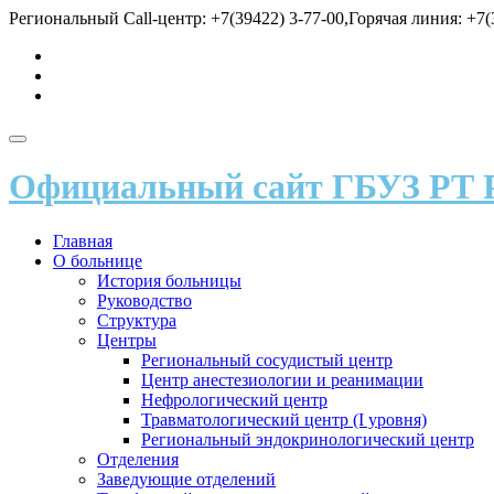
Перейти
Региональный Call-центр: +7(39422) 3-77-00,Горячая линия: +7(3
к
fa-
содержимому
vk
fa-
send
fa-
user
Показать/
Скрыть
Официальный сайт ГБУЗ РТ 
навигацию
Главная
О больнице
История больницы
Руководство
Структура
Центры
Региональный сосудистый центр
Центр анестезиологии и реанимации
Нефрологический центр
Травматологический центр (I уровня)
Региональный эндокринологический центр
Отделения
Заведующие отделений