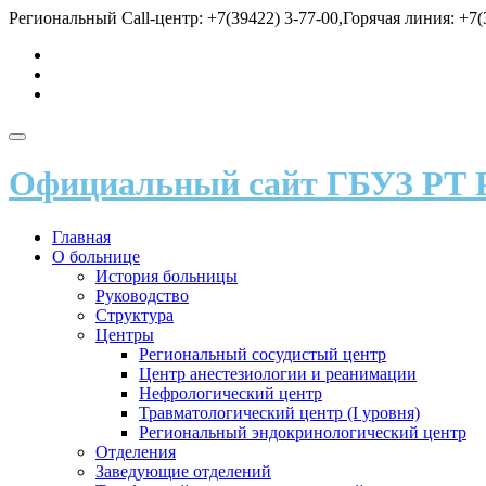
Перейти
Региональный Call-центр: +7(39422) 3-77-00,Горячая линия: +7(3
к
fa-
содержимому
vk
fa-
send
fa-
user
Показать/
Скрыть
Официальный сайт ГБУЗ РТ 
навигацию
Главная
О больнице
История больницы
Руководство
Структура
Центры
Региональный сосудистый центр
Центр анестезиологии и реанимации
Нефрологический центр
Травматологический центр (I уровня)
Региональный эндокринологический центр
Отделения
Заведующие отделений