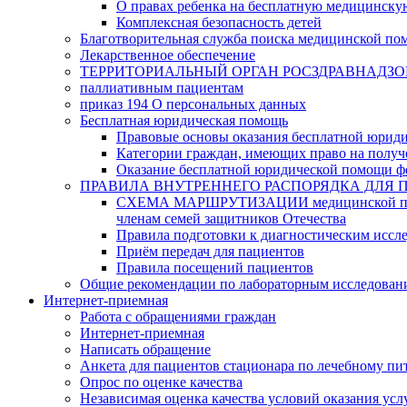
О правах ребенка на бесплатную медицинск
Комплексная безопасность детей
Благотворительная служба поиска медицинской по
Лекарственное обеспечение
ТЕРРИТОРИАЛЬНЫЙ ОРГАН РОСЗДРАВНАДЗО
паллиативным пациентам
приказ 194 О персональных данных
Бесплатная юридическая помощь
Правовые основы оказания бесплатной юрид
Категории граждан, имеющих право на полу
Оказание бесплатной юридической помощи ф
ПРАВИЛА ВНУТРЕННЕГО РАСПОРЯДКА ДЛЯ 
СХЕМА МАРШРУТИЗАЦИИ медицинской помощи, 
членам семей защитников Отечества
Правила подготовки к диагностическим иссл
Приём передач для пациентов
Правила посещений пациентов
Общие рекомендации по лабораторным исследован
Интернет-приемная
Работа с обращениями граждан
Интернет-приемная
Написать обращение
Анкета для пациентов стационара по лечебному п
Опрос по оценке качества
Независимая оценка качества условий оказания усл