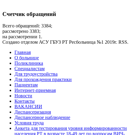
Счетчик обращений
Всего обращений: 3384;
рассмотрено 3383;
на рассмотрении 1.
Создано отделом АСУ ГБУЗ РТ Ресбольница №1 2019г. RSS.
Дополнительное
Главная
О больнице
меню
Поликлиника
Специалистам
Для трудоустройства
Для прохождения практики
Пациентам
Интернет-приемная
Новости
Контакты
ВАКАНСИИ
Диспансеризация
Диспансерное наблюдение
Условия труда
Анкета для тестирования уровня информированности
населения РТ в возрасте 18-49 лет по вопросам ВИЧ-