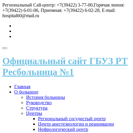
Перейти
Региональный Call-центр: +7(39422) 3-77-00,Горячая линия:
к
+7(39422) 6-01-06, Приемная: +7(39422) 6-02-28, E-mail:
содержимому
hospital60@mail.ru
fa-
vk
fa-
send
fa-
user
Показать/
Скрыть
Официальный сайт ГБУЗ РТ
навигацию
Ресбольница №1
Главная
О больнице
История больницы
Руководство
Структура
Центры
Региональный сосудистый центр
Центр анестезиологии и реанимации
Нефрологический центр