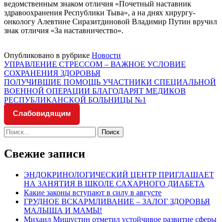
ведомственным знаком отличия «Почетный наставник
здравоохранения Республики Тыва», а на днях хирургу-
онкологу Алевтине Сиразитдиновой Владимир Путин вручил
знак отличия «За наставничество».
Опубликовано в рубрике
Новости
Навигация
УПРАВЛЕНИЕ СТРЕССОМ – ВАЖНОЕ УСЛОВИЕ
СОХРАНЕНИЯ ЗДОРОВЬЯ
по
ПОЛУЧИВШИЕ ПОМОЩЬ УЧАСТНИКИ СПЕЦИАЛЬНОЙ
записям
ВОЕННОЙ ОПЕРАЦИИ БЛАГОДАРЯТ МЕДИКОВ
РЕСПУБЛИКАНСКОЙ БОЛЬНИЦЫ №1
Слабовидящим
Найти:
Свежие записи
ЭНДОКРИНОЛОГИЧЕСКИЙ ЦЕНТР ПРИГЛАШАЕТ
НА ЗАНЯТИЯ В ШКОЛЕ САХАРНОГО ДИАБЕТА
Какие законы вступают в силу в августе
ГРУДНОЕ ВСКАРМЛИВАНИЕ – ЗАЛОГ ЗДОРОВЬЯ
МАЛЫША И МАМЫ!
Михаил Мишустин отметил устойчивое развитие сферы