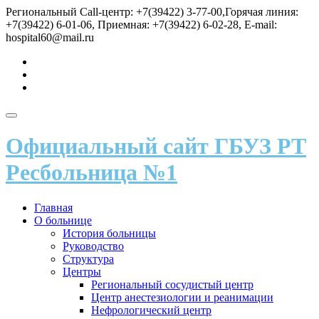
Перейти
Региональный Call-центр: +7(39422) 3-77-00,Горячая линия:
к
+7(39422) 6-01-06, Приемная: +7(39422) 6-02-28, E-mail:
содержимому
hospital60@mail.ru
fa-
vk
fa-
send
fa-
user
Показать/
Скрыть
Официальный сайт ГБУЗ РТ
навигацию
Ресбольница №1
Главная
О больнице
История больницы
Руководство
Структура
Центры
Региональный сосудистый центр
Центр анестезиологии и реанимации
Нефрологический центр