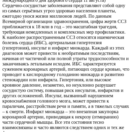
Международного дня здорового сердца 11 августа)
Сердечно-сосудистые заболевания представляют собой одну
из самых серьёзных угроз здоровью населения планеты,
ежегодно унося жизни миллионов людей. По данным
Всемирной организации здравоохранения, цифра жертв ССЗ
приближается к 18 млн в год – это масштабная трагедия,
требующая немедленных и комплексных мер профилактики.
К наиболее распространенным ССЗ относятся ишемическая
болезнь сердца (ИБС), артериальная гипертензия
(гипертония), инсульт и инфаркт миокарда. Каждый из этих
диагнозов может привести к необратимым последствиям,
начиная от частичной или полной утраты трудоспособности и
заканчиваясь летальным исходом. ИБС характеризуется
сужением коронарных артерий, питающих сердце кровью, что
приводит к кислородному голоданию миокарда и развитию
стенокардии или инфаркта. Гипертония, или высокое
кровяное давление, незаметно, но неуклонно разрушает
сосудистую систему, повышая риск инсультов, инфарктов и
других осложнений. Инсульт, вызванный нарушением
кровоснабжения головного мозга, может привести к
параличам, расстройствам речи и памяти, а в тяжелых случаях
– к смерти. Инфаркт миокарда – это внезапная закупорка
коронарной артерии, приводящая к некрозу (отмиранию)
части сердечной мышцы. Все эти состояния тесно
взаимосвязаны и часто являются следствием одних и тех же