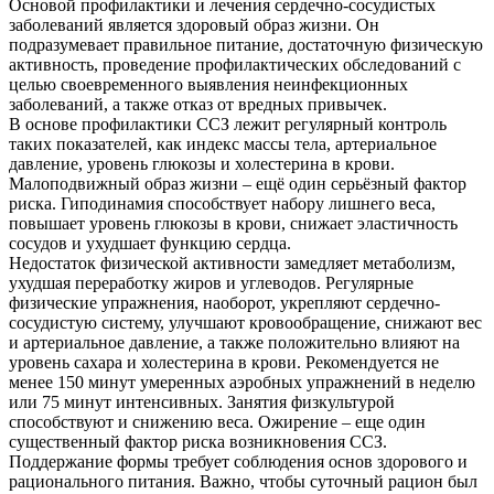
Основой профилактики и лечения сердечно-сосудистых
заболеваний является здоровый образ жизни. Он
подразумевает правильное питание, достаточную физическую
активность, проведение профилактических обследований с
целью своевременного выявления неинфекционных
заболеваний, а также отказ от вредных привычек.
В основе профилактики ССЗ лежит регулярный контроль
таких показателей, как индекс массы тела, артериальное
давление, уровень глюкозы и холестерина в крови.
Малоподвижный образ жизни – ещё один серьёзный фактор
риска. Гиподинамия способствует набору лишнего веса,
повышает уровень глюкозы в крови, снижает эластичность
сосудов и ухудшает функцию сердца.
Недостаток физической активности замедляет метаболизм,
ухудшая переработку жиров и углеводов. Регулярные
физические упражнения, наоборот, укрепляют сердечно-
сосудистую систему, улучшают кровообращение, снижают вес
и артериальное давление, а также положительно влияют на
уровень сахара и холестерина в крови. Рекомендуется не
менее 150 минут умеренных аэробных упражнений в неделю
или 75 минут интенсивных. Занятия физкультурой
способствуют и снижению веса. Ожирение – еще один
существенный фактор риска возникновения ССЗ.
Поддержание формы требует соблюдения основ здорового и
рационального питания. Важно, чтобы суточный рацион был