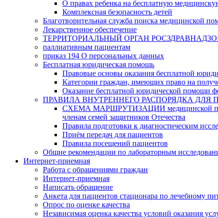
О правах ребенка на бесплатную медицинск
Комплексная безопасность детей
Благотворительная служба поиска медицинской по
Лекарственное обеспечение
ТЕРРИТОРИАЛЬНЫЙ ОРГАН РОСЗДРАВНАДЗО
паллиативным пациентам
приказ 194 О персональных данных
Бесплатная юридическая помощь
Правовые основы оказания бесплатной юрид
Категории граждан, имеющих право на полу
Оказание бесплатной юридической помощи ф
ПРАВИЛА ВНУТРЕННЕГО РАСПОРЯДКА ДЛЯ 
СХЕМА МАРШРУТИЗАЦИИ медицинской помощи, 
членам семей защитников Отечества
Правила подготовки к диагностическим иссл
Приём передач для пациентов
Правила посещений пациентов
Общие рекомендации по лабораторным исследован
Интернет-приемная
Работа с обращениями граждан
Интернет-приемная
Написать обращение
Анкета для пациентов стационара по лечебному п
Опрос по оценке качества
Независимая оценка качества условий оказания усл