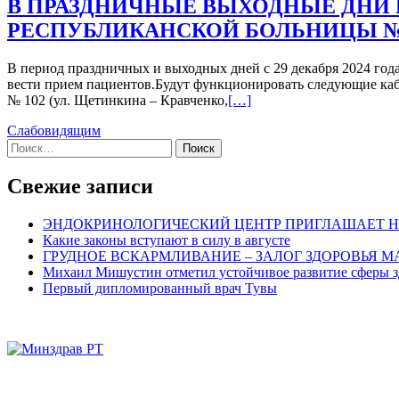
В ПРАЗДНИЧНЫЕ ВЫХОДНЫЕ ДНИ
РЕСПУБЛИКАНСКОЙ БОЛЬНИЦЫ №
В период праздничных и выходных дней с 29 декабря 2024 год
вести прием пациентов.Будут функционировать следующие кабине
Читать
№ 102 (ул. Щетинкина – Кравченко,
[…]
больше
Слабовидящим
проВ
Найти:
ПРАЗДНИЧНЫЕ
ВЫХОДНЫЕ
ДНИ
Свежие записи
КОНСУЛЬТАТИВНО-
ДИАГНОСТИЧЕСКАЯ
ЭНДОКРИНОЛОГИЧЕСКИЙ ЦЕНТР ПРИГЛАШАЕТ Н
ПОЛИКЛИНИКА
Какие законы вступают в силу в августе
РЕСПУБЛИКАНСКОЙ
ГРУДНОЕ ВСКАРМЛИВАНИЕ – ЗАЛОГ ЗДОРОВЬЯ 
БОЛЬНИЦЫ
Михаил Мишустин отметил устойчивое развитие сферы з
№1
Первый дипломированный врач Тувы
БУДЕТ
ОКАЗЫВАТЬ
МЕДИЦИНСКУЮ
ПОМОЩЬ
НАСЕЛЕНИЮ