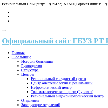
Перейти
Региональный Call-центр: +7(39422) 3-77-00,Горячая линия: +7(3
к
fa-
содержимому
vk
fa-
send
fa-
user
Показать/
Скрыть
Официальный сайт ГБУЗ РТ 
навигацию
Главная
О больнице
История больницы
Руководство
Структура
Центры
Региональный сосудистый центр
Центр анестезиологии и реанимации
Нефрологический центр
Травматологический центр (I уровня)
Региональный эндокринологический центр
Отделения
Заведующие отделений