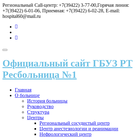
Перейти
Региональный Call-центр: +7(39422) 3-77-00,Горячая линия:
к
+7(39422) 6-01-06, Приемная: +7(39422) 6-02-28, E-mail:
содержимому
hospital60@mail.ru
fa-
vk
fa-
send
fa-
user
Показать/
Скрыть
Официальный сайт ГБУЗ РТ
навигацию
Ресбольница №1
Главная
О больнице
История больницы
Руководство
Структура
Центры
Региональный сосудистый центр
Центр анестезиологии и реанимации
Нефрологический центр