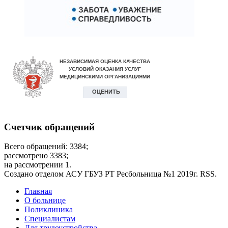
Счетчик обращений
Всего обращений: 3384;
рассмотрено 3383;
на рассмотрении 1.
Создано отделом АСУ ГБУЗ РТ Ресбольница №1 2019г. RSS.
Дополнительное
Главная
О больнице
меню
Поликлиника
Специалистам
Для трудоустройства