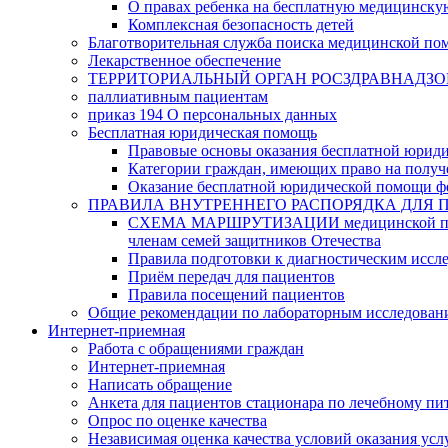
О правах ребенка на бесплатную медицинск
Комплексная безопасность детей
Благотворительная служба поиска медицинской по
Лекарственное обеспечение
ТЕРРИТОРИАЛЬНЫЙ ОРГАН РОСЗДРАВНАДЗО
паллиативным пациентам
приказ 194 О персональных данных
Бесплатная юридическая помощь
Правовые основы оказания бесплатной юрид
Категории граждан, имеющих право на полу
Оказание бесплатной юридической помощи ф
ПРАВИЛА ВНУТРЕННЕГО РАСПОРЯДКА ДЛЯ 
СХЕМА МАРШРУТИЗАЦИИ медицинской помощи, 
членам семей защитников Отечества
Правила подготовки к диагностическим иссл
Приём передач для пациентов
Правила посещений пациентов
Общие рекомендации по лабораторным исследован
Интернет-приемная
Работа с обращениями граждан
Интернет-приемная
Написать обращение
Анкета для пациентов стационара по лечебному п
Опрос по оценке качества
Независимая оценка качества условий оказания усл