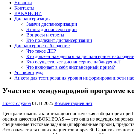
Новости
Контакты
ВАКАНСИИ
Диспансеризация
Задачи диспансеризации
Этапы диспансеризации
Вопросы и ответы
Кто подлежит диспансеризации
Диспансерное наблюдение
Что такое ДН?
Кто должен находиться на диспансерном наблюден
Кто осуществляет диспансерное наблюдение?
Что включает в себя диспансерный прием?
Условия труда
Анкета для тестирования уровня информированности нас
Участие в международной программе ко
Пресс-служба
01.11.2025
Комментариев нет
Централизованная клинико-диагностическая лаборатория при Р
оценки качества (ВОК).EQAS — это одна из ведущих мировых с
специальные тестовые задания (шифрованные пробы), предост
Это означает для наших пациентов и врачей: Гарантия точност