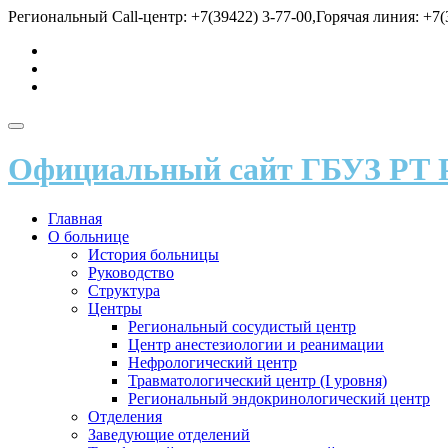
Перейти
Региональный Call-центр: +7(39422) 3-77-00,Горячая линия: +7(3
к
fa-
содержимому
vk
fa-
send
fa-
user
Показать/
Скрыть
Официальный сайт ГБУЗ РТ 
навигацию
Главная
О больнице
История больницы
Руководство
Структура
Центры
Региональный сосудистый центр
Центр анестезиологии и реанимации
Нефрологический центр
Травматологический центр (I уровня)
Региональный эндокринологический центр
Отделения
Заведующие отделений