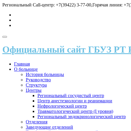
Перейти
Региональный Call-центр: +7(39422) 3-77-00,Горячая линия: +7(3
к
fa-
содержимому
vk
fa-
send
fa-
user
Показать/
Скрыть
Официальный сайт ГБУЗ РТ 
навигацию
Главная
О больнице
История больницы
Руководство
Структура
Центры
Региональный сосудистый центр
Центр анестезиологии и реанимации
Нефрологический центр
Травматологический центр (I уровня)
Региональный эндокринологический центр
Отделения
Заведующие отделений