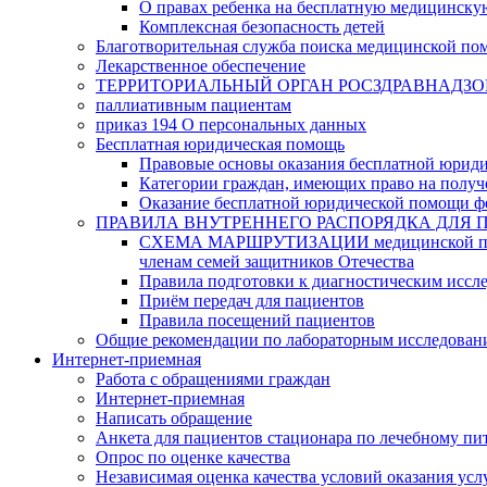
О правах ребенка на бесплатную медицинск
Комплексная безопасность детей
Благотворительная служба поиска медицинской по
Лекарственное обеспечение
ТЕРРИТОРИАЛЬНЫЙ ОРГАН РОСЗДРАВНАДЗО
паллиативным пациентам
приказ 194 О персональных данных
Бесплатная юридическая помощь
Правовые основы оказания бесплатной юрид
Категории граждан, имеющих право на полу
Оказание бесплатной юридической помощи ф
ПРАВИЛА ВНУТРЕННЕГО РАСПОРЯДКА ДЛЯ 
СХЕМА МАРШРУТИЗАЦИИ медицинской помощи, 
членам семей защитников Отечества
Правила подготовки к диагностическим иссл
Приём передач для пациентов
Правила посещений пациентов
Общие рекомендации по лабораторным исследован
Интернет-приемная
Работа с обращениями граждан
Интернет-приемная
Написать обращение
Анкета для пациентов стационара по лечебному п
Опрос по оценке качества
Независимая оценка качества условий оказания усл