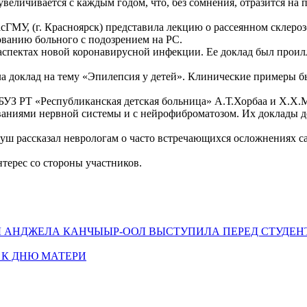
еличивается с каждым годом, что, без сомнения, отразится на п
сГМУ, (г. Красноярск) представила лекцию о рассеянном склеро
дованию больного с подозрением на РС.
 аспектах новой коронавирусной инфекции. Ее доклад был прои
ила доклад на тему «Эпилепсия у детей». Клинические примеры
ГБУЗ РТ «Республиканская детская больница» А.Т.Хорбаа и Х.Х
ваниями нервной системы и с нейрофиброматозом. Их доклады 
ш рассказал неврологам о часто встречающихся осложнениях са
терес со стороны участников.
 АНДЖЕЛА КАНЧЫЫР-ООЛ ВЫСТУПИЛА ПЕРЕД СТУДЕН
 К ДНЮ МАТЕРИ