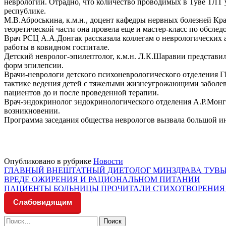
неврологии. Отрадно, что количество проводимых в Туве ТЛТ ув
республике.
М.В.Аброськина, к.м.н., доцент кафедры нервных болезней Кра
теоретической части она провела еще и мастер-класс по обсле
Врач РСЦ А.А.Донгак рассказала коллегам о неврологических
работы в ковидном госпитале.
Детский невролог-эпилептолог, к.м.н. Л.К.Шаравии представ
форм эпилепсии.
Врачи-неврологи детского психоневрологического отделения 
тактике ведения детей с тяжелыми жизнеугрожающими заболе
пациентов до и после проведенной терапии.
Врач-эндокринолог эндокринологического отделения А.Р.Монгу
возникновении.
Программа заседания общества неврологов вызвала большой ин
Опубликовано в рубрике
Новости
Навигация
ГЛАВНЫЙ ВНЕШТАТНЫЙ ДИЕТОЛОГ МИНЗДРАВА ТУВЫ
ВРЕДЕ ОЖИРЕНИЯ И РАЦИОНАЛЬНОМ ПИТАНИИ
по
ПАЦИЕНТЫ БОЛЬНИЦЫ ПРОЧИТАЛИ СТИХОТВОРЕНИЯ
записям
Слабовидящим
Найти: