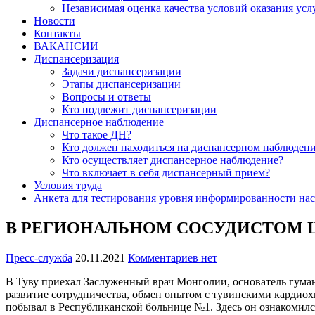
Независимая оценка качества условий оказания усл
Новости
Контакты
ВАКАНСИИ
Диспансеризация
Задачи диспансеризации
Этапы диспансеризации
Вопросы и ответы
Кто подлежит диспансеризации
Диспансерное наблюдение
Что такое ДН?
Кто должен находиться на диспансерном наблюден
Кто осуществляет диспансерное наблюдение?
Что включает в себя диспансерный прием?
Условия труда
Анкета для тестирования уровня информированности нас
В РЕГИОНАЛЬНОМ СОСУДИСТОМ 
Пресс-служба
20.11.2021
Комментариев нет
В Туву приехал Заслуженный врач Монголии, основатель гуман
развитие сотрудничества, обмен опытом с тувинскими кардиох
побывал в Республиканской больнице №1. Здесь он ознакомился