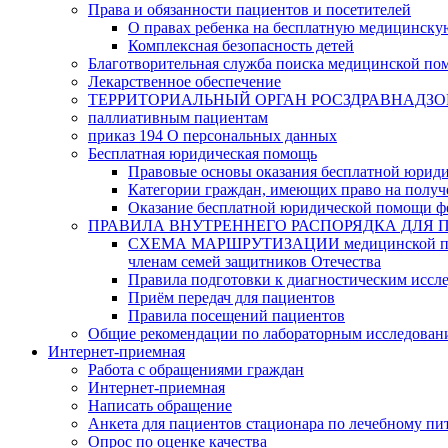
Права и обязанности пациентов и посетителей
О правах ребенка на бесплатную медицинск
Комплексная безопасность детей
Благотворительная служба поиска медицинской по
Лекарственное обеспечение
ТЕРРИТОРИАЛЬНЫЙ ОРГАН РОСЗДРАВНАДЗО
паллиативным пациентам
приказ 194 О персональных данных
Бесплатная юридическая помощь
Правовые основы оказания бесплатной юрид
Категории граждан, имеющих право на полу
Оказание бесплатной юридической помощи ф
ПРАВИЛА ВНУТРЕННЕГО РАСПОРЯДКА ДЛЯ 
СХЕМА МАРШРУТИЗАЦИИ медицинской помощи, 
членам семей защитников Отечества
Правила подготовки к диагностическим иссл
Приём передач для пациентов
Правила посещений пациентов
Общие рекомендации по лабораторным исследован
Интернет-приемная
Работа с обращениями граждан
Интернет-приемная
Написать обращение
Анкета для пациентов стационара по лечебному п
Опрос по оценке качества