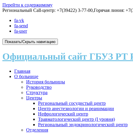
Перейти к содержимому
Региональный Call-центр: +7(39422) 3-77-00,Горячая линия: +7(3
fa-vk
fa-send
fa-user
Показать/Скрыть навигацию
Официальный сайт ГБУЗ РТ 
Главная
О больнице
История больницы
Руководство
Структура
Центры
Региональный сосудистый центр
Центр анестезиологии и реанимации
Нефрологический центр
Травматологический центр (I уровня)
Региональный эндокринологический центр
Отделения