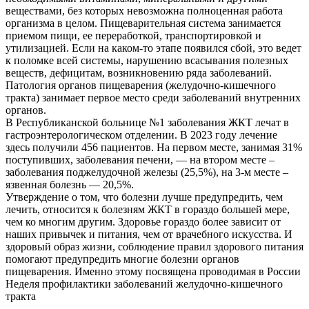
веществами, без которых невозможна полноценная работа
организма в целом. Пищеварительная система занимается
приемом пищи, ее переработкой, транспортировкой и
утилизацией. Если на каком-то этапе появился сбой, это ведет
к поломке всей системы, нарушению всасывания полезных
веществ, дефицитам, возникновению ряда заболеваний.
Патология органов пищеварения (желудочно-кишечного
тракта) занимает первое место среди заболеваний внутренних
органов.
В Республиканской больнице №1 заболевания ЖКТ лечат в
гастроэнтерологическом отделении. В 2023 году лечение
здесь получили 456 пациентов. На первом месте, занимая 31%
поступивших, заболевания печени, — на втором месте –
заболевания поджелудочной железы (25,5%), на 3-м месте –
язвенная болезнь — 20,5%.
Утверждение о том, что болезни лучше предупредить, чем
лечить, относится к болезням ЖКТ в гораздо большей мере,
чем ко многим другим. Здоровье гораздо более зависит от
наших привычек и питания, чем от врачебного искусства. И
здоровый образ жизни, соблюдение правил здорового питания
помогают предупредить многие болезни органов
пищеварения. Именно этому посвящена проводимая в России
Неделя профилактики заболеваний желудочно-кишечного
тракта