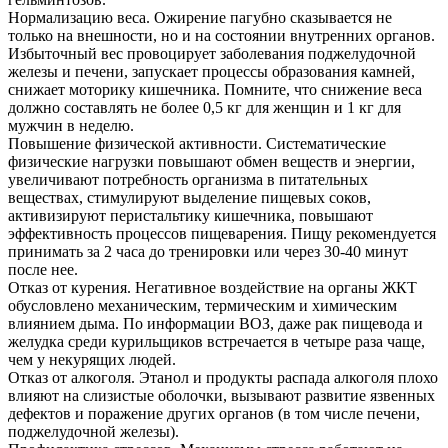
Нормализацию веса. Ожирение пагубно сказывается не
только на внешности, но и на состоянии внутренних органов.
Избыточный вес провоцирует заболевания поджелудочной
железы и печени, запускает процессы образования камней,
снижает моторику кишечника. Помните, что снижение веса
должно составлять не более 0,5 кг для женщин и 1 кг для
мужчин в неделю.
Повышение физической активности. Систематические
физические нагрузки повышают обмен веществ и энергии,
увеличивают потребность организма в питательных
веществах, стимулируют выделение пищевых соков,
активизируют перистальтику кишечника, повышают
эффективность процессов пищеварения. Пищу рекомендуется
принимать за 2 часа до тренировки или через 30-40 минут
после нее.
Отказ от курения. Негативное воздействие на органы ЖКТ
обусловлено механическим, термическим и химическим
влиянием дыма. По информации ВОЗ, даже рак пищевода и
желудка среди курильщиков встречается в четыре раза чаще,
чем у некурящих людей.
Отказ от алкоголя. Этанол и продукты распада алкоголя плохо
влияют на слизистые оболочки, вызывают развитие язвенных
дефектов и поражение других органов (в том числе печени,
поджелудочной железы).