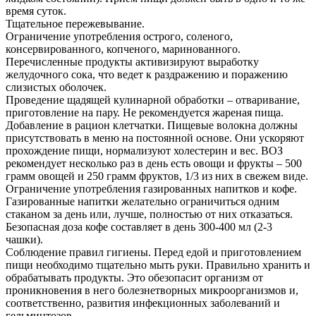
время суток.
Тщательное пережевывание.
Ограничение употребления острого, соленого,
консервированного, копченого, маринованного.
Перечисленные продукты активизируют выработку
желудочного сока, что ведет к раздражению и поражению
слизистых оболочек.
Проведение щадящей кулинарной обработки – отваривание,
приготовление на пару. Не рекомендуется жареная пища.
Добавление в рацион клетчатки. Пищевые волокна должны
присутствовать в меню на постоянной основе. Они ускоряют
прохождение пищи, нормализуют холестерин и вес. ВОЗ
рекомендует несколько раз в день есть овощи и фрукты – 500
грамм овощей и 250 грамм фруктов, 1/3 из них в свежем виде.
Ограничение употребления газированных напитков и кофе.
Газированные напитки желательно ограничиться одним
стаканом за день или, лучше, полностью от них отказаться.
Безопасная доза кофе составляет в день 300-400 мл (2-3
чашки).
Соблюдение правил гигиены. Перед едой и приготовлением
пищи необходимо тщательно мыть руки. Правильно хранить и
обрабатывать продукты. Это обезопасит организм от
проникновения в него болезнетворных микроорганизмов и,
соответственно, развития инфекционных заболеваний и
гельминтозов.