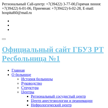
Перейти
Региональный Call-центр: +7(39422) 3-77-00,Горячая линия:
к
+7(39422) 6-01-06, Приемная: +7(39422) 6-02-28, E-mail:
содержимому
hospital60@mail.ru
fa-
vk
fa-
send
fa-
user
Показать/
Скрыть
Официальный сайт ГБУЗ РТ
навигацию
Ресбольница №1
Главная
О больнице
История больницы
Руководство
Структура
Центры
Региональный сосудистый центр
Центр анестезиологии и реанимации
Нефрологический центр