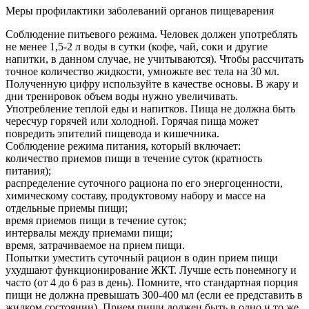
Меры профилактики заболеваний органов пищеварения
Соблюдение питьевого режима. Человек должен употреблять
не менее 1,5-2 л воды в сутки (кофе, чай, соки и другие
напитки, в данном случае, не учитываются). Чтобы рассчитать
точное количество жидкости, умножьте вес тела на 30 мл.
Полученную цифру используйте в качестве основы. В жару и
дни тренировок объем воды нужно увеличивать.
Употребление теплой еды и напитков. Пища не должна быть
чересчур горячей или холодной. Горячая пища может
повредить эпителий пищевода и кишечника.
Соблюдение режима питания, который включает:
количество приемов пищи в течение суток (кратность
питания);
распределение суточного рациона по его энергоценности,
химическому составу, продуктовому набору и массе на
отдельные приемы пищи;
время приемов пищи в течение суток;
интервалы между приемами пищи;
время, затрачиваемое на прием пищи.
Попытки уместить суточный рацион в один прием пищи
ухудшают функционирование ЖКТ. Лучше есть понемногу и
часто (от 4 до 6 раз в день). Помните, что стандартная порция
пищи не должна превышать 300-400 мл (если ее представить в
жидком состоянии). Прием пищи должен быть в одно и то же