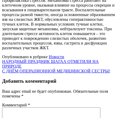
Профилактика стрессов. Механизмы стресса работают на
клеточном уровне, оказывая влияние на процессы секреции и
всасывания в пищеварительном тракте. Воспалительные
процессы разной тяжести, иногда осложненные образованием
язв на слизистых ЖКТ, обусловлены гиперактивностью
тучных клеток. В нормальных условиях тучные клетки,
запуская защитные механизмы, нейтрализуют токсины. При
длительном стрессе активность клеток повышается – это
приводит к повреждению слизистых оболочек, развитию
воспалительных процессов, язвы, гастрита и дисфункции
различных участков ЖКТ.
Опубликовано в рубрике
Новости
Навигация
НАРОДНЫЙ ПРАЗДНИК ШАГАА ОТМЕТИЛИ НА
ПРИРОДЕ
по
С ДНЁМ ОПЕРАЦИОННОЙ МЕДИЦИНСКОЙ СЕСТРЫ!
записям
Добавить комментарий
Ваш адрес email не будет опубликован.
Обязательные поля
помечены
*
Комментарий
*