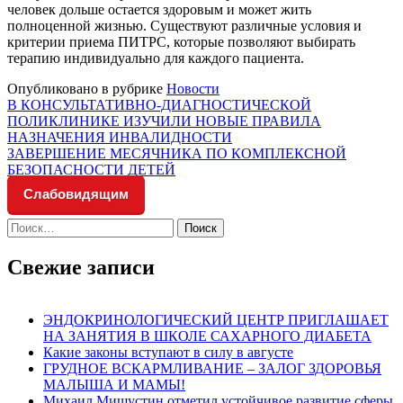
человек дольше остается здоровым и может жить
полноценной жизнью. Существуют различные условия и
критерии приема ПИТРС, которые позволяют выбирать
терапию индивидуально для каждого пациента.
Опубликовано в рубрике
Новости
Навигация
В КОНСУЛЬТАТИВНО-ДИАГНОСТИЧЕСКОЙ
ПОЛИКЛИНИКЕ ИЗУЧИЛИ НОВЫЕ ПРАВИЛА
по
НАЗНАЧЕНИЯ ИНВАЛИДНОСТИ
записям
ЗАВЕРШЕНИЕ МЕСЯЧНИКА ПО КОМПЛЕКСНОЙ
БЕЗОПАСНОСТИ ДЕТЕЙ
Слабовидящим
Найти:
Свежие записи
ЭНДОКРИНОЛОГИЧЕСКИЙ ЦЕНТР ПРИГЛАШАЕТ
НА ЗАНЯТИЯ В ШКОЛЕ САХАРНОГО ДИАБЕТА
Какие законы вступают в силу в августе
ГРУДНОЕ ВСКАРМЛИВАНИЕ – ЗАЛОГ ЗДОРОВЬЯ
МАЛЫША И МАМЫ!
Михаил Мишустин отметил устойчивое развитие сферы