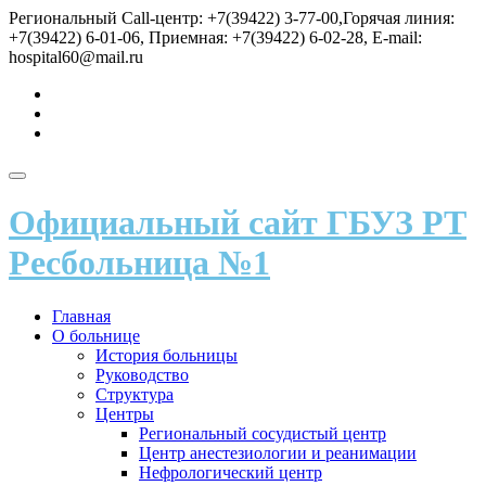
Перейти
Региональный Call-центр: +7(39422) 3-77-00,Горячая линия:
к
+7(39422) 6-01-06, Приемная: +7(39422) 6-02-28, E-mail:
содержимому
hospital60@mail.ru
fa-
vk
fa-
send
fa-
user
Показать/
Скрыть
Официальный сайт ГБУЗ РТ
навигацию
Ресбольница №1
Главная
О больнице
История больницы
Руководство
Структура
Центры
Региональный сосудистый центр
Центр анестезиологии и реанимации
Нефрологический центр