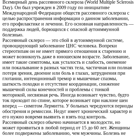
Всемирный день рассеянного склероза (World Multiple Sclerosis
Day). Он был учрежден в 2009 году по инициативе
Международной Федерации обществ рассеянного склероза с
целью распространения информации о данном заболевании,
его профилактике и лечении. Его основная направленность —
поддержка людей, борющихся с опасной аутоиммунной
болезнью.
Рассеянный склероз — это сбой в аутоиммунной системе,
провоцирующий заболевание ЦНС человека. Вопреки
стереотипам он не имеет прямого отношения к старению и
может возникнуть даже в юношеском возрасте. Заболевание,
имеет такие симптомы, как усталость и слабость, онемение
или покалывание в разных частях тела, частичная или полная
потеря зрения, двоение или боль в глазах, затруднения при
глотании, интенционный тремор и мышечные спазмы,
шаткость походки и отсутствие координации, снижение
мышечной силы конечностей и проблемы с тонкой
моторикой, несвязная речь. Иногда возникает чувство, будто
ток проходит по спине, которое возникает при наклоне шеи
вперед — симптом Лермитта. У больных чередуются периоды
обострения и ремиссии. Недуг имеет хронический характер и
его нужно вовремя выявить и взять под контроль.
Рассеянный склероз обычно начинается в молодости, но
может проявиться в любой период от 15 до 60 лет. Женщины
более подвержены заболеванию, чем мужчины. Болезнь не