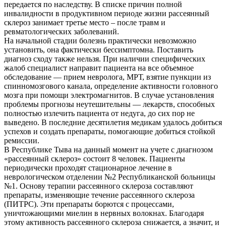
передается по наследству. В списке причин полной
инвалидности в продуктивном периоде жизни рассеянный
склероз занимает третье место – после травм и
ревматологических заболеваний.
На начальной стадии болезнь практически невозможно
установить, она фактически бессимптомна. Поставить
диагноз сходу также нельзя. При наличии специфических
жалоб специалист направит пациента на все объемное
обследование — прием невролога, МРТ, взятие пункции из
спинномозгового канала, определение активности головного
мозга при помощи электромагнитов. В случае установления
проблемы прогнозы неутешительны — лекарств, способных
полностью излечить пациента от недуга, до сих пор не
выведено. В последние десятилетия медикам удалось добиться
успехов и создать препараты, помогающие добиться стойкой
ремиссии.
В Республике Тыва на данный момент на учете с диагнозом
«рассеянный склероз» состоит 8 человек. Пациенты
периодически проходят стационарное лечение в
неврологическом отделении №2 Республиканской больницы
№1. Основу терапии рассеянного склероза составляют
препараты, изменяющие течение рассеянного склероза
(ПИТРС). Эти препараты борются с процессами,
уничтожающими миелин в нервных волокнах. Благодаря
этому активность рассеянного склероза снижается, а значит, и