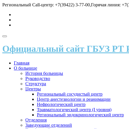
Перейти
Региональный Call-центр: +7(39422) 3-77-00,Горячая линия: +7(3
к
fa-
содержимому
vk
fa-
send
fa-
user
Показать/
Скрыть
Официальный сайт ГБУЗ РТ 
навигацию
Главная
О больнице
История больницы
Руководство
Структура
Центры
Региональный сосудистый центр
Центр анестезиологии и реанимации
Нефрологический центр
Травматологический центр (I уровня)
Региональный эндокринологический центр
Отделения
Заведующие отделений