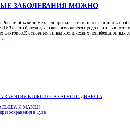
проще:
НЫЕ ЗАБОЛЕВАНИЯ МОЖНО
в
мессенджере
MAX
ния России объявило Неделей профилактики неинфекционных за
появился
ХНИЗ) – это болезни, характеризующиеся продолжительным теч
чат-
ких факторов.К основным типам хронических неинфекционных за
бот
Читать
[…]
для
больше
записи
проПРЕДОТВРАТИТЬ
к
НЕИНФЕКЦИОННЫЕ
врачу.
ЗАБОЛЕВАНИЯ
Здесь
МОЖНО
можно
выбрать
время
и
врача,
всё
А ЗАНЯТИЯ В ШКОЛЕ САХАРНОГО ДИАБЕТА
это
не
МАЛЫША И МАМЫ!
выходя
дравоохранения в Туве
из
приложения.