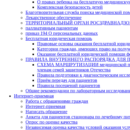
О правах ребенка на бесплатную медицинск
Комплексная безопасность детей
Благотворительная служба поиска медицинской по
Лекарственное обеспечение
ТЕРРИТОРИАЛЬНЫЙ ОРГАН РОСЗДРАВНАДЗО
паллиативным пациентам
приказ 194 О персональных данных
Бесплатная юридическая помощь
Правовые основы оказания бесплатной юрид
Категории граждан, имеющих право на полу
Оказание бесплатной юридической помощи ф
ПРАВИЛА ВНУТРЕННЕГО РАСПОРЯДКА ДЛЯ 
СХЕМА МАРШРУТИЗАЦИИ медицинской помощи, 
членам семей защитников Отечества
Правила подготовки к диагностическим иссл
Приём передач для пациентов
Правила посещений пациентов
Общие рекомендации по лабораторным исследован
Интернет-приемная
Работа с обращениями граждан
Интернет-приемная
Написать обращение
Анкета для пациентов стационара по лечебному п
Опрос по оценке качества
Независимая оценка качества условий оказания усл