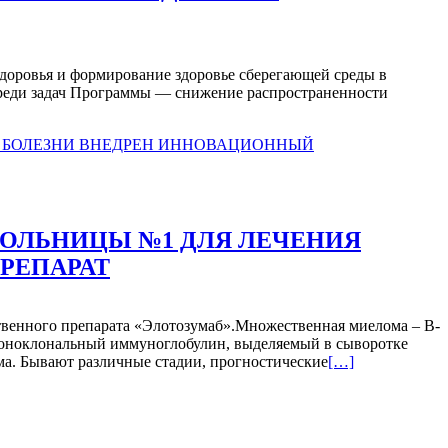
здоровья и формирование здоровье сберегающей среды в
Среди задач Программы — снижение распространенности
е
ЯТА
ОНАЛЬНАЯ
РАММА,
АВЛЕННАЯ
ОЛЬНИЦЫ №1 ДЛЯ ЛЕЧЕНИЯ
РЕПАРАТ
ПЛЕНИЕ
ОВЬЯ
ЛЕНИЯ
венного препарата «Элотозумаб».Множественная миелома – В-
 моноклональный иммуноглобулин, выделяемый в сыворотке
Читать
зма. Бывают различные стадии, прогностические
[…]
больше
проВ
ОТДЕЛЕНИИ
КЛИНИЧЕСКО