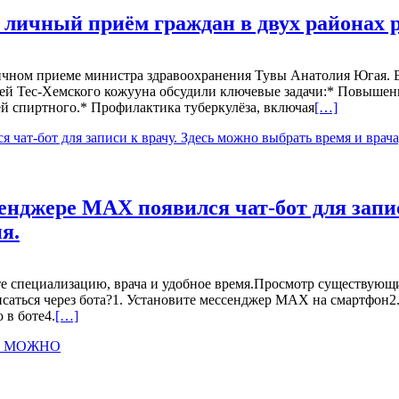
личный приём граждан в двух районах 
ичном приеме министра здравоохранения Тувы Анатолия Югая. 
ией Тес-Хемского кожууна обсудили ключевые задачи:* Повышени
Читать
ей спиртного.* Профилактика туберкулёза, включая
[…]
больше
проМинистр
здравоохране
Тувы
провёл
личный
сенджере MAX появился чат-бот для запи
приём
я.
граждан
в
двух
районах
те специализацию, врача и удобное время.Просмотр существующих
республики.
исаться через бота?1. Установите мессенджер MAX на смартфон2
Читать
 в боте4.
[…]
больше
проЗаписаться
к
врачу
стало