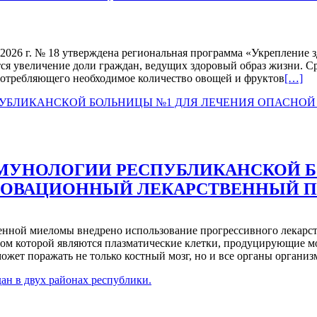
2026 г. № 18 утверждена региональная программа «Укрепление 
ся увеличение доли граждан, ведущих здоровый образ жизни. 
Читать
 потребляющего необходимое количество овощей и фруктов
[…]
больш
проВ
ТУВЕ
ПРИН
РЕГИ
ПРОГ
НАПР
МУНОЛОГИИ РЕСПУБЛИКАНСКОЙ Б
НА
НОВАЦИОННЫЙ ЛЕКАРСТВЕННЫЙ П
УКРЕ
ЗДОР
НАСЕ
енной миеломы внедрено использование прогрессивного лекарст
атом которой являются плазматические клетки, продуцирующие
может поражать не только костный мозг, но и все органы органи