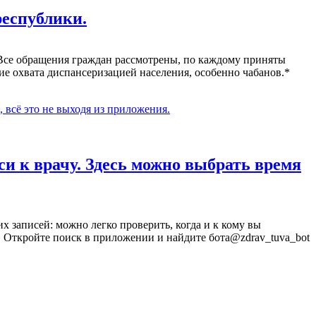
ИММУНОЛОГИ
РЕСПУБЛИКА
республики.
БОЛЬНИЦЫ
№1
ДЛЯ
Все обращения граждан рассмотрены, по каждому приняты
ЛЕЧЕНИЯ
е охвата диспансеризацией населения, особенно чабанов.*
ОПАСНОЙ
БОЛЕЗНИ
ВНЕДРЕН
ИННОВАЦИОН
ния
ЛЕКАРСТВЕН
ПРЕПАРАТ
си к врачу. Здесь можно выбрать время
 записей: можно легко проверить, когда и к кому вы
. Откройте поиск в приложении и найдите бота@zdrav_tuva_bot