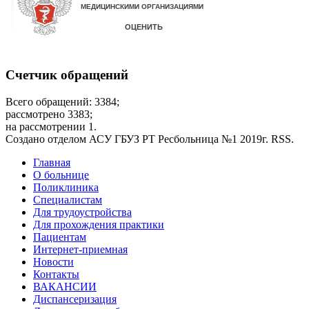
Счетчик обращений
Всего обращений: 3384;
рассмотрено 3383;
на рассмотрении 1.
Создано отделом АСУ ГБУЗ РТ Ресбольница №1 2019г. RSS.
Дополнительное
Главная
О больнице
меню
Поликлиника
Специалистам
Для трудоустройства
Для прохождения практики
Пациентам
Интернет-приемная
Новости
Контакты
ВАКАНСИИ
Диспансеризация