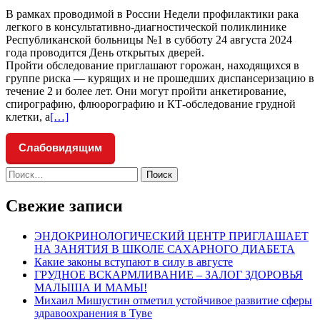
В рамках проводимой в России Недели профилактики рака
легкого в консультативно-диагностической поликлинике
Республиканской больницы №1 в субботу 24 августа 2024
года проводится День открытых дверей.
Пройти обследование приглашают горожан, находящихся в
группе риска — курящих и не прошедших диспансеризацию в
течение 2 и более лет. Они могут пройти анкетирование,
спирографию, флюорографию и КТ-обследование грудной
Читать
клетки, а
[…]
больше
проКОНСУЛЬТАТИВНО-
Слабовидящим
ДИАГНОСТИЧЕСКАЯ
ПОЛИКЛИНИКА
Найти:
ПРОВОДИТ
ДЕНЬ
Свежие записи
ОТКРЫТЫХ
ДВЕРЕЙ
ЭНДОКРИНОЛОГИЧЕСКИЙ ЦЕНТР ПРИГЛАШАЕТ
НА ЗАНЯТИЯ В ШКОЛЕ САХАРНОГО ДИАБЕТА
Какие законы вступают в силу в августе
ГРУДНОЕ ВСКАРМЛИВАНИЕ – ЗАЛОГ ЗДОРОВЬЯ
МАЛЫША И МАМЫ!
Михаил Мишустин отметил устойчивое развитие сферы
здравоохранения в Туве