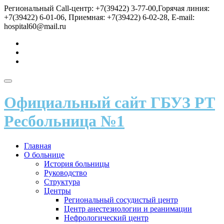
Перейти
Региональный Call-центр: +7(39422) 3-77-00,Горячая линия:
к
+7(39422) 6-01-06, Приемная: +7(39422) 6-02-28, E-mail:
содержимому
hospital60@mail.ru
fa-
vk
fa-
send
fa-
user
Показать/
Скрыть
Официальный сайт ГБУЗ РТ
навигацию
Ресбольница №1
Главная
О больнице
История больницы
Руководство
Структура
Центры
Региональный сосудистый центр
Центр анестезиологии и реанимации
Нефрологический центр