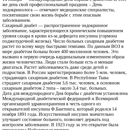
же день свой профессиональный праздник – День
эндокринолога — отмечают медицинские специалисты,
посвятившие свою жизнь борьбе с этим опасным
заболеванием.
Сахарный диабет — распространенное эндокринное
заболевание, характеризующееся хроническим повышением
уровня сахара в крови из-за дефицита инсулина (гормона
поджелудочной железы). Число больных сахарным диабетом
растет по всему миру быстрыми темпами. По данным ВОЗ в
мире диабетом больны более 400 миллионов человек. Это
вызвано в первую очередь кардинальным изменением образа
жизни человечества. Люди стали больше есть и меньше
двигаться. Растет заболеваемость даже среди детей и
подростков. В России зарегистрировано более 5 млн. человек,
страдающих сахарным диабетом. В Республике Тыва
страдают сахарным диабетом 3,6 тыс. человек, в основном
сахарным диабетом 2 типа – около 3,4 тыс. больных.
Дата для международного Дня борьбы с диабетом установлена
Международной диабетической федерацией и Всемирной
организацией здравоохранения в честь одного из
открывателей инсулина Ф.Бантинга, который родился 14
ноября 1891 года. Искусственный инсулин значительно
улучшает состояние больного, позволяет держать под
контролем заболевание. В 1923 году за это открытие была
присуждена Нобелевская премия.