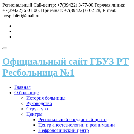
Перейти
Региональный Call-центр: +7(39422) 3-77-00,Горячая линия:
к
+7(39422) 6-01-06, Приемная: +7(39422) 6-02-28, E-mail:
содержимому
hospital60@mail.ru
fa-
vk
fa-
send
fa-
user
Показать/
Скрыть
Официальный сайт ГБУЗ РТ
навигацию
Ресбольница №1
Главная
О больнице
История больницы
Руководство
Структура
Центры
Региональный сосудистый центр
Центр анестезиологии и реанимации
Нефрологический центр