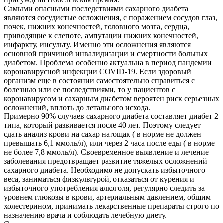
Самыми опасными последствиями сахарного диабета
являются сосудистые осложнения, с поражением сосудов глаз,
почек, нижних конечностей, головного мозга, сердца,
приводящие к слепоте, ампутации нижних конечностей,
инфаркту, инсульту. Именно эти осложнения являются
основной причиной инвалидизации и смертности больных
диабетом. Проблема особенно актуальна в период пандемии
коронавирусной инфекции COVID-19. Если здоровый
организм еще в состоянии самостоятельно справиться с
болезнью или ее последствиями, то у пациентов с
коронавирусом и сахарным диабетом вероятен риск серьезных
осложнений, вплоть до летального исхода.
Примерно 90% случаев сахарного диабета составляет диабет 2
типа, который развивается после 40 лет. Поэтому следует
сдать анализ крови на сахар натощак ( в норме не должен
превышать 6,1 ммоль/л), или через 2 часа после еды ( в норме
не более 7,8 ммоль/л). Своевременное выявление и лечение
заболевания предотвращает развитие тяжелых осложнений
сахарного диабета. Необходимо не допускать избыточного
веса, заниматься физкультурой, отказаться от курения и
избыточного употребления алкоголя, регулярно следить за
уровнем глюкозы в крови, артериальным давлением, общим
холестерином, принимать лекарственные препараты строго по
назначению врача и соблюдать лечебную диету.