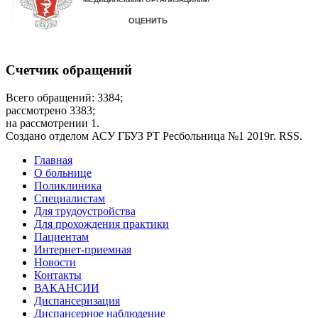
Счетчик обращений
Всего обращений: 3384;
рассмотрено 3383;
на рассмотрении 1.
Создано отделом АСУ ГБУЗ РТ Ресбольница №1 2019г. RSS.
Дополнительное
Главная
О больнице
меню
Поликлиника
Специалистам
Для трудоустройства
Для прохождения практики
Пациентам
Интернет-приемная
Новости
Контакты
ВАКАНСИИ
Диспансеризация
Диспансерное наблюдение