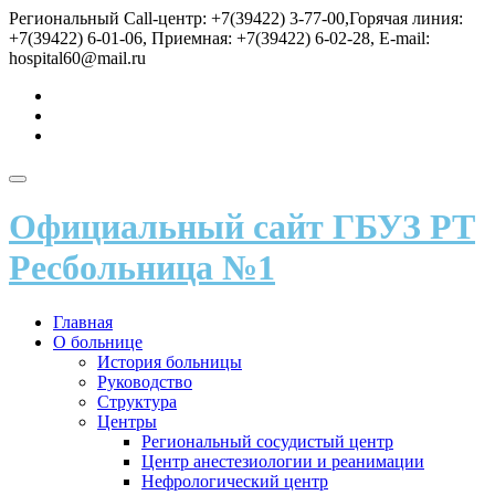
Перейти
Региональный Call-центр: +7(39422) 3-77-00,Горячая линия:
к
+7(39422) 6-01-06, Приемная: +7(39422) 6-02-28, E-mail:
содержимому
hospital60@mail.ru
fa-
vk
fa-
send
fa-
user
Показать/
Скрыть
Официальный сайт ГБУЗ РТ
навигацию
Ресбольница №1
Главная
О больнице
История больницы
Руководство
Структура
Центры
Региональный сосудистый центр
Центр анестезиологии и реанимации
Нефрологический центр