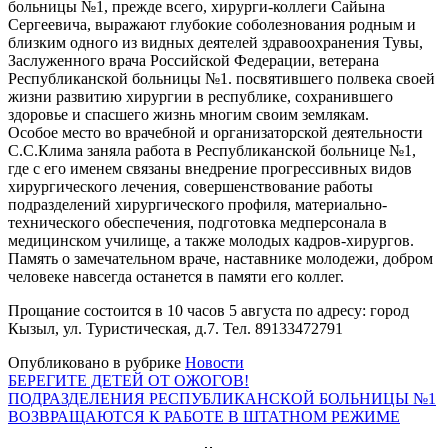
больницы №1, прежде всего, хирурги-коллеги Сайына
Сергеевича, выражают глубокие соболезнования родным и
близким одного из видных деятелей здравоохранения Тувы,
Заслуженного врача Российской Федерации, ветерана
Республиканской больницы №1. посвятившего полвека своей
жизни развитию хирургии в республике, сохранившего
здоровье и спасшего жизнь многим своим землякам.
Особое место во врачебной и организаторской деятельности
С.С.Клима заняла работа в Республиканской больнице №1,
где с его именем связаны внедрение прогрессивных видов
хирургического лечения, совершенствование работы
подразделений хирургического профиля, материально-
технического обеспечения, подготовка медперсонала в
медицинском училище, а также молодых кадров-хирургов.
Память о замечательном враче, наставнике молодежи, добром
человеке навсегда останется в памяти его коллег.
Прощание состоится в 10 часов 5 августа по адресу: город
Кызыл, ул. Туристическая, д.7. Тел. 89133472791
Опубликовано в рубрике
Новости
Навигация
БЕРЕГИТЕ ДЕТЕЙ ОТ ОЖОГОВ!
ПОДРАЗДЕЛЕНИЯ РЕСПУБЛИКАНСКОЙ БОЛЬНИЦЫ №1
по
ВОЗВРАЩАЮТСЯ К РАБОТЕ В ШТАТНОМ РЕЖИМЕ
записям