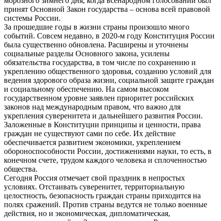
морозного зимнего дня, когда всенародном голосовании был
принят Основной Закон государства – основа всей правовой
системы России.
За прошедшие годы в жизни страны произошло много
событий. Совсем недавно, в 2020-м году Конституция России
была существенно обновлена. Расширены и уточнены
социальные разделы Основного закона, усилены
обязательства государства, в том числе по сохранению и
укреплению общественного здоровья, созданию условий для
ведения здорового образа жизни, социальной защите граждан
и социальному обеспечению. На самом высоком
государственном уровне заявлен приоритет российских
законов над международным правом, что важно для
укрепления суверенитета и дальнейшего развития России.
Заложенные в Конституции принципы и ценности, права
граждан не существуют сами по себе. Их действие
обеспечивается развитием экономики, укреплением
обороноспособности России, достижениями науки, то есть, в
конечном счете, трудом каждого человека и сплоченностью
общества.
Сегодня Россия отмечает свой праздник в непростых
условиях. Отстаивать суверенитет, территориальную
целостность, безопасность граждан страны приходится на
полях сражений. Против страны ведутся не только военные
действия, но и экономическая, дипломатическая,