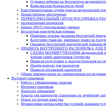
О правах ребенка на бесплатную медицинск
Комплексная безопасность детей
Благотворительная служба поиска медицинской по
Лекарственное обеспечение
ТЕРРИТОРИАЛЬНЫЙ ОРГАН РОСЗДРАВНАДЗО
паллиативным пациентам
приказ 194 О персональных данных
Бесплатная юридическая помощь
Правовые основы оказания бесплатной юрид
Категории граждан, имеющих право на полу
Оказание бесплатной юридической помощи ф
ПРАВИЛА ВНУТРЕННЕГО РАСПОРЯДКА ДЛЯ 
СХЕМА МАРШРУТИЗАЦИИ медицинской помощи, 
членам семей защитников Отечества
Правила подготовки к диагностическим иссл
Приём передач для пациентов
Правила посещений пациентов
Общие рекомендации по лабораторным исследован
Интернет-приемная
Работа с обращениями граждан
Интернет-приемная
Написать обращение
Анкета для пациентов стационара по лечебному п
Опрос по оценке качества
Независимая оценка качества условий оказания усл