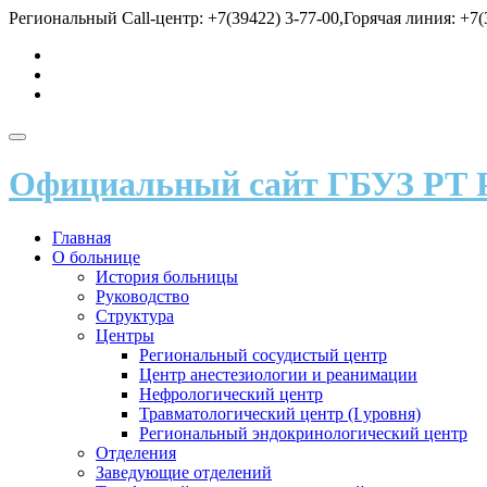
Перейти
Региональный Call-центр: +7(39422) 3-77-00,Горячая линия: +7(3
к
fa-
содержимому
vk
fa-
send
fa-
user
Показать/
Скрыть
Официальный сайт ГБУЗ РТ 
навигацию
Главная
О больнице
История больницы
Руководство
Структура
Центры
Региональный сосудистый центр
Центр анестезиологии и реанимации
Нефрологический центр
Травматологический центр (I уровня)
Региональный эндокринологический центр
Отделения
Заведующие отделений