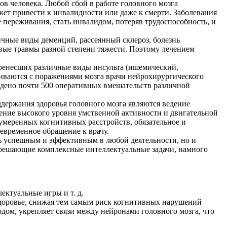
ов человека. Любой сбой в работе головного мозга
жет привести к инвалидности или даже к смерти. Заболевания
 переживания, стать инвалидом, потеряв трудоспособность, и
чные виды деменций, рассеянный склероз, болезнь
овые травмы разной степени тяжести. Поэтому лечением
еренесших различные виды инсульта (ишемический,
киваются с поражениями мозга врачи нейрохирургического
ведено почти 500 оперативных вмешательств различной
ержания здоровья головного мозга являются ведение
нение высокого уровня умственной активности и двигательной
 умеренных когнитивных расстройств, обязательное и
евременное обращение к врачу.
ть успешным и эффективным в любой деятельности, но и
, решающие комплексные интеллектуальные задачи, намного
ектуальные игры и т. д.
доровье, снижая тем самым риск когнитивных нарушений
дом, укрепляет связи между нейронами головного мозга, что