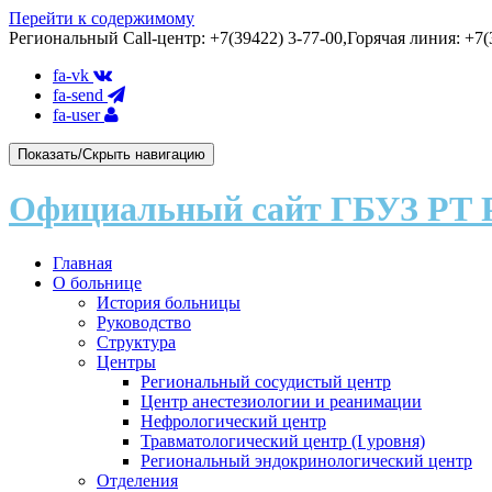
Перейти к содержимому
Региональный Call-центр: +7(39422) 3-77-00,Горячая линия: +7(3
fa-vk
fa-send
fa-user
Показать/Скрыть навигацию
Официальный сайт ГБУЗ РТ 
Главная
О больнице
История больницы
Руководство
Структура
Центры
Региональный сосудистый центр
Центр анестезиологии и реанимации
Нефрологический центр
Травматологический центр (I уровня)
Региональный эндокринологический центр
Отделения