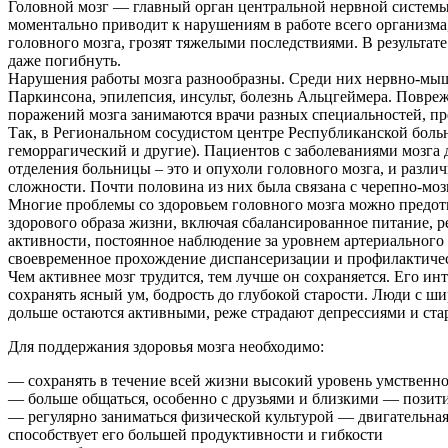
Головной мозг — главный орган центральной нервной системы ч
моментально приводит к нарушениям в работе всего организма,
головного мозга, грозят тяжелыми последствиями. В результат
даже погибнуть.
Нарушения работы мозга разнообразны. Среди них нервно-мыше
Паркинсона, эпилепсия, инсульт, болезнь Альцгеймера. Повре
поражений мозга занимаются врачи разных специальностей, пр
Так, в Региональном сосудистом центре Республиканской боль
геморрагический и другие). Пациентов с заболеваниями мозга
отделения больницы – это и опухоли головного мозга, и разли
сложности. Почти половина из них была связана с черепно-моз
Многие проблемы со здоровьем головного мозга можно предот
здорового образа жизни, включая сбалансированное питание, 
активности, постоянное наблюдение за уровнем артериального 
своевременное прохождение диспансеризации и профилактическ
Чем активнее мозг трудится, тем лучше он сохраняется. Его и
сохранять ясный ум, бодрость до глубокой старости. Люди с
дольше остаются активными, реже страдают депрессиями и ста
Для поддержания здоровья мозга необходимо:
— сохранять в течение всей жизни высокий уровень умственной
— больше общаться, особенно с друзьями и близкими — пози
— регулярно заниматься физической культурой — двигательная
способствует его большей продуктивности и гибкости