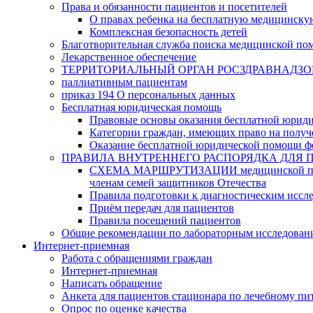
Права и обязанности пациентов и посетителей
О правах ребенка на бесплатную медицинск
Комплексная безопасность детей
Благотворительная служба поиска медицинской по
Лекарственное обеспечение
ТЕРРИТОРИАЛЬНЫЙ ОРГАН РОСЗДРАВНАДЗО
паллиативным пациентам
приказ 194 О персональных данных
Бесплатная юридическая помощь
Правовые основы оказания бесплатной юрид
Категории граждан, имеющих право на полу
Оказание бесплатной юридической помощи ф
ПРАВИЛА ВНУТРЕННЕГО РАСПОРЯДКА ДЛЯ 
СХЕМА МАРШРУТИЗАЦИИ медицинской помощи, 
членам семей защитников Отечества
Правила подготовки к диагностическим иссл
Приём передач для пациентов
Правила посещений пациентов
Общие рекомендации по лабораторным исследован
Интернет-приемная
Работа с обращениями граждан
Интернет-приемная
Написать обращение
Анкета для пациентов стационара по лечебному п
Опрос по оценке качества