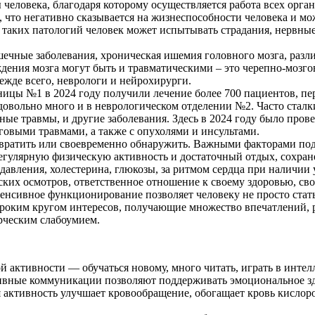
еловека, благодаря которому осуществляется работа всех орган
 что негативно сказывается на жизнеспособности человека и мо
е таких патологий человек может испытывать страдания, нервные
чные заболевания, хроническая ишемия головного мозга, разли
ждения мозга могут быть и травматическими – это черепно-мозг
ежде всего, неврологи и нейрохирурги.
ницы №1 в 2024 году получили лечение более 700 пациентов, п
 довольно много и в неврологическом отделении №2. Часто стал
чные травмы, и другие заболевания. Здесь в 2024 году было про
говыми травмами, а также с опухолями и инсультами.
вратить или своевременно обнаружить. Важными факторами подд
регулярную физическую активность и достаточный отдых, сохра
давления, холестерина, глюкозы, за ритмом сердца при наличии
их осмотров, ответственное отношение к своему здоровью, сво
нтенсивное функционирование позволяет человеку не просто ста
 широким кругом интересов, получающие множество впечатлений
рческим слабоумием.
 активности — обучаться новому, много читать, играть в интелл
тивные коммуникации позволяют поддерживать эмоциональное з
 активность улучшает кровообращение, обогащает кровь кислоро