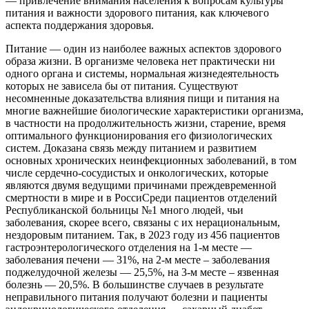
— привлечение внимания населения к вопросам культуры
питания и важности здорового питания, как ключевого
аспекта поддержания здоровья.
Питание — один из наиболее важных аспектов здорового
образа жизни. В организме человека нет практически ни
одного органа и системы, нормальная жизнедеятельность
которых не зависела бы от питания. Существуют
несомненные доказательства влияния пищи и питания на
многие важнейшие биологические характеристики организма,
в частности на продолжительность жизни, старение, время
оптимального функционирования его физиологических
систем. Доказана связь между питанием и развитием
основных хронических неинфекционных заболеваний, в том
числе сердечно-сосудистых и онкологических, которые
являются двумя ведущими причинами преждевременной
смертности в мире и в РоссиСреди пациентов отделений
Республиканской больницы №1 много людей, чьи
заболевания, скорее всего, связаны с их нерациональным,
нездоровым питанием. Так, в 2023 году из 456 пациентов
гастроэнтерологического отделения на 1-м месте —
заболевания печени — 31%, на 2-м месте – заболевания
поджелудочной железы — 25,5%, на 3-м месте – язвенная
болезнь — 20,5%. В большинстве случаев в результате
неправильного питания получают болезни и пациенты