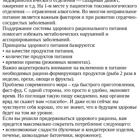
эндокринологического отделения — сахарный диабет,
ожирение и т.д. На 1-м месте у пациентов токсикологического
отделения — отравления алкоголем. Во многом неправильное
питание является важным фактором и при развитии сердечно-
сосудистых заболеваний.
Поддержание системы здорового рационального питания
помогает избежать метаболических нарушений и
ассоциированных заболеваний.
Принципы здорового питания базируются:
• на качестве продуктов питания,
• количестве продуктов питания
• времени приема (режимных моментах).
Важно акцентировать внимание на включении в питание
необходимых рацион-формирующих продуктов (рыба 2 раза в
неделю, орехи, овощи и фрукты).
Проблема современного мира – еда быстрого приготовления,
фаст-фуд. С одной стороны, это просто и удобно, экономит
время. Но поглощая такую пищу ежедневно, ваш организм
вряд ли скажет вам «спасибо». И даже если сейчас вы
чувствуете себя хорошо, это не значит, что в будущем здоровье
будет на том же уровне.
Если вы решили придерживаться здорового рациона, вам
придется максимально сократить потребление следующего:
• всевозможные сладости (булочные и кондитерские изделия,
печенье, шоколадные батончики, мороженое);