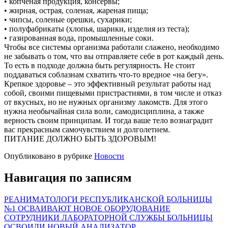
• копченая продукция, консервы;
• жирная, острая, соленая, жареная пища;
• чипсы, соленые орешки, сухарики;
• полуфабрикаты (хлопья, шарики, изделия из теста);
• газированная вода, промышленные соки.
Чтобы все системы организма работали слажено, необходимо
не забывать о том, что вы отправляете себе в рот каждый день.
То есть в подходе должна быть регулярность. Не стоит
поддаваться соблазнам схватить что-то вредное «на бегу».
Крепкое здоровье – это эффективный результат работы над
собой, своими пищевыми пристрастиями, в том числе и отказ
от вкусных, но не нужных организму лакомств. Для этого
нужна необычайная сила воли, самодисциплина, а также
верность своим принципам. И тогда ваше тело вознаградит
вас прекрасным самочувствием и долголетием.
ПИТАНИЕ ДОЛЖНО БЫТЬ ЗДОРОВЫМ!
Опубликовано в рубрике
Новости
Навигация по записям
РЕАНИМАТОЛОГИ РЕСПУБЛИКАНСКОЙ БОЛЬНИЦЫ
№1 ОСВАИВАЮТ НОВОЕ ОБОРУДОВАНИЕ
СОТРУДНИКИ ЛАБОРАТОРНОЙ СЛУЖБЫ БОЛЬНИЦЫ
ОСВОИЛИ НОВЫЙ АНАЛИЗАТОР