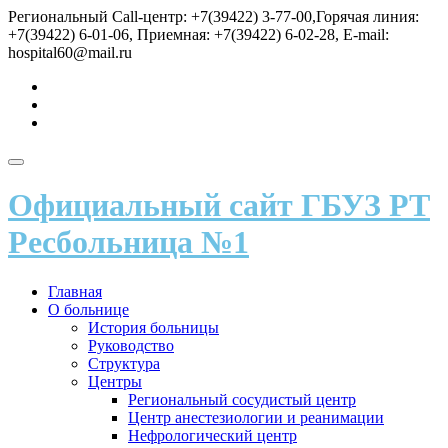
Перейти
Региональный Call-центр: +7(39422) 3-77-00,Горячая линия:
к
+7(39422) 6-01-06, Приемная: +7(39422) 6-02-28, E-mail:
содержимому
hospital60@mail.ru
fa-
vk
fa-
send
fa-
user
Показать/
Скрыть
Официальный сайт ГБУЗ РТ
навигацию
Ресбольница №1
Главная
О больнице
История больницы
Руководство
Структура
Центры
Региональный сосудистый центр
Центр анестезиологии и реанимации
Нефрологический центр