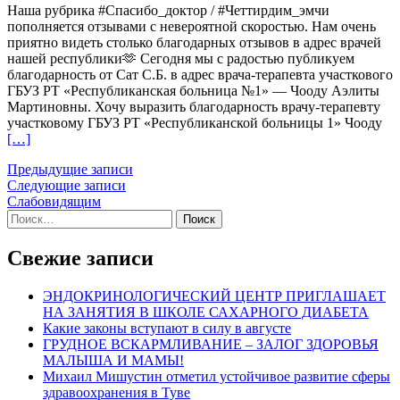
Наша рубрика #Спасибо_доктор / #Четтирдим_эмчи
И
пополняется отзывами с невероятной скоростью. Нам очень
АКТИВНОМУ
приятно видеть столько благодарных отзывов в адрес врачей
ДОЛГОЛЕТИЮ!
нашей республики🫶 Сегодня мы с радостью публикуем
благодарность от Сат С.Б. в адрес врача-терапевта участкового
ГБУЗ РТ «Республиканская больница №1» — Чооду Аэлиты
Мартиновны. Хочу выразить благодарность врачу-терапевту
Чи
участковому ГБУЗ РТ «Республиканской больницы 1» Чооду
бо
[…]
пр
Навигация
Предыдущие записи
бл
Следующие записи
пр
по
Слабовидящим
записям
Найти:
Свежие записи
ЭНДОКРИНОЛОГИЧЕСКИЙ ЦЕНТР ПРИГЛАШАЕТ
НА ЗАНЯТИЯ В ШКОЛЕ САХАРНОГО ДИАБЕТА
Какие законы вступают в силу в августе
ГРУДНОЕ ВСКАРМЛИВАНИЕ – ЗАЛОГ ЗДОРОВЬЯ
МАЛЫША И МАМЫ!
Михаил Мишустин отметил устойчивое развитие сферы
здравоохранения в Туве