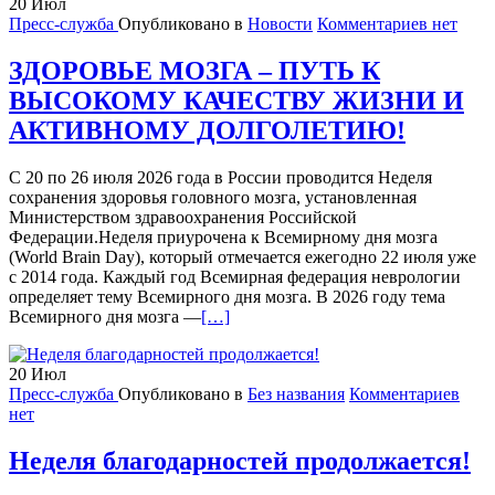
20
Июл
Пресс-служба
Опубликовано в
Новости
Комментариев нет
ЗДОРОВЬЕ МОЗГА – ПУТЬ К
ВЫСОКОМУ КАЧЕСТВУ ЖИЗНИ И
АКТИВНОМУ ДОЛГОЛЕТИЮ!
С 20 по 26 июля 2026 года в России проводится Неделя
сохранения здоровья головного мозга, установленная
Министерством здравоохранения Российской
Федерации.Неделя приурочена к Всемирному дня мозга
(World Brain Day), который отмечается ежегодно 22 июля уже
с 2014 года. Каждый год Всемирная федерация неврологии
определяет тему Всемирного дня мозга. В 2026 году тема
Читать
Всемирного дня мозга —
[…]
больше
проЗДОРОВЬЕ
20
Июл
МОЗГА
Пресс-служба
Опубликовано в
Без названия
Комментариев
–
нет
ПУТЬ
К
ВЫСОКОМУ
Неделя благодарностей продолжается!
КАЧЕСТВУ
ЖИЗНИ