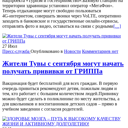
нацпроекта «Туризм и гостеприимство».Базовую станцию на
территории здравницы установил оператор «МегаФон».
Теперь отдыхающие могут свободно пользоваться
4G‑интернетом, совершать звонки через VoLTE, оперативно
заходить в банковские и государственные онлайн‑сервисы,
Читать
отправлять фото и видео, оставаться на связи с родными
[…]
больше
проНа
озере
27
Июл
Чедер
Пресс-служба
Опубликовано в
Новости
Комментариев нет
Тувы
появил
мобиль
Жители Тувы с сентября могут начать
связь
получать прививки от ГРИППа
и
высоко
интерн
Вакцинация будет бесплатной для всех граждан. В первую
очередь привиться рекомендуют детям, пожилым людям и
тем, кто работает с большим количеством людей.Прививку
можно будет сделать в поликлинике по месту жительства, а
для школьников и воспитанников детских садов – прямо в
учебном заведении с согласия родителей.