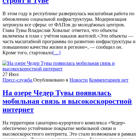
строят в Туве
В этом году в республике развернулась масштабная работа по
обновлению социальной инфраструктуры. Модернизация
затронула все сферы: от ФАПов до молодёжных центров.
Глава Тувы Владислав Ховалыг отметил, что объекты
включены в план с учётом наказов жителей.«Эти объекты —
часть масштабной программы по развитию инфраструктуры и
повышению качества жизни в регионе», — сообщил он.
Читать
Кроме того, стартовало
[…]
больше
проОбъектов
соцсферы
27
Июл
обновляют
Пресс-служба
Опубликовано в
Новости
Комментариев нет
и
строят
в
На озере Чедер Тувы появилась
Туве
мобильная связь и высокоскоростной
интернет
На территории санаторно-курортного комплекса «Чедер»
обеспечено устойчивое покрытие мобильной связи и
высокоскоростного интернета. Это стало возможным в рамках