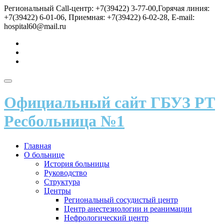
Перейти
Региональный Call-центр: +7(39422) 3-77-00,Горячая линия:
к
+7(39422) 6-01-06, Приемная: +7(39422) 6-02-28, E-mail:
содержимому
hospital60@mail.ru
fa-
vk
fa-
send
fa-
user
Показать/
Скрыть
Официальный сайт ГБУЗ РТ
навигацию
Ресбольница №1
Главная
О больнице
История больницы
Руководство
Структура
Центры
Региональный сосудистый центр
Центр анестезиологии и реанимации
Нефрологический центр