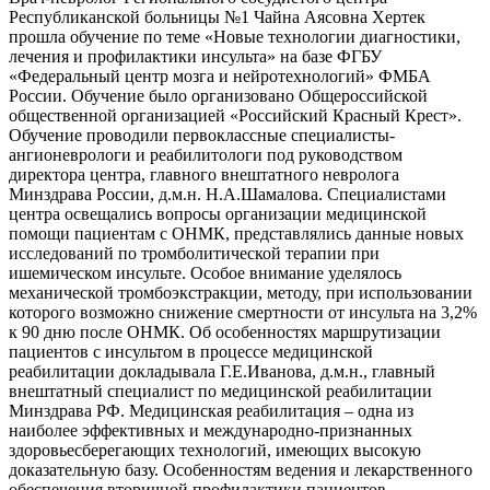
Республиканской больницы №1 Чайна Аясовна Хертек
прошла обучение по теме «Новые технологии диагностики,
лечения и профилактики инсульта» на базе ФГБУ
«Федеральный центр мозга и нейротехнологий» ФМБА
России. Обучение было организовано Общероссийской
общественной организацией «Российский Красный Крест».
Обучение проводили первоклассные специалисты-
ангионеврологи и реабилитологи под руководством
директора центра, главного внештатного невролога
Минздрава России, д.м.н. Н.А.Шамалова. Специалистами
центра освещались вопросы организации медицинской
помощи пациентам с ОНМК, представлялись данные новых
исследований по тромболитической терапии при
ишемическом инсульте. Особое внимание уделялось
механической тромбоэкстракции, методу, при использовании
которого возможно снижение смертности от инсульта на 3,2%
к 90 дню после ОНМК. Об особенностях маршрутизации
пациентов с инсультом в процессе медицинской
реабилитации докладывала Г.Е.Иванова, д.м.н., главный
внештатный специалист по медицинской реабилитации
Минздрава РФ. Медицинская реабилитация – одна из
наиболее эффективных и международно-признанных
здоровьесберегающих технологий, имеющих высокую
доказательную базу. Особенностям ведения и лекарственного
обеспечения вторичной профилактики пациентов,