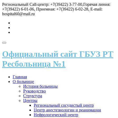
Перейти
Региональный Call-центр: +7(39422) 3-77-00,Горячая линия:
к
+7(39422) 6-01-06, Приемная: +7(39422) 6-02-28, E-mail:
содержимому
hospital60@mail.ru
fa-
vk
fa-
send
fa-
user
Показать/
Скрыть
Официальный сайт ГБУЗ РТ
навигацию
Ресбольница №1
Главная
О больнице
История больницы
Руководство
Структура
Центры
Региональный сосудистый центр
Центр анестезиологии и реанимации
Нефрологический центр