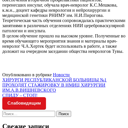
перенесших инсульт, обучала врач-невролог К.С.Мешкова,
к.м.н., доцент кафедры неврология и нейрохирургии и
медицинской генетики РНИМУ им. Н.И.Пирогова.
Теоретическая часть обучения сопровождалась практическими
занятиями в различных отделениях НИИ цереброваскулярной
патологии и инсульта.
В целом обучение прошло на высоком уровне. Полученные во
время обучающего мероприятия знания и материалы врач-
невролог Ч.А.Хертек будет использовать в работе, а также
доложит на очередном заседании общества неврологов Тувы.
Опубликовано в рубрике
Новости
Навигация
ХИРУРГИ РЕСПУБЛИКАНСКОЙ БОЛЬНИЦЫ №1
ПРОХОДЯТ СТАЖИРОВКУ В НМИЦ ХИРУРГИИ
по
ИМ.А.В.ВИШНЕВСКОГО
записям
СПИДУ – СТОП!
Слабовидящим
Найти:
Свежие записи