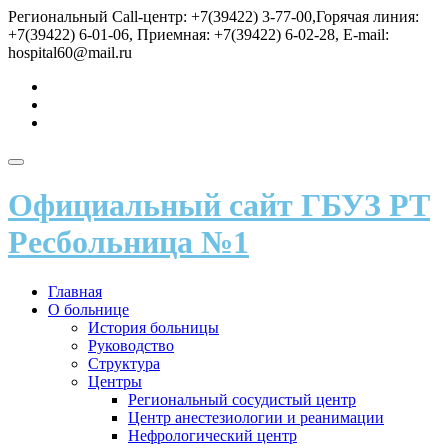
Перейти
Региональный Call-центр: +7(39422) 3-77-00,Горячая линия:
к
+7(39422) 6-01-06, Приемная: +7(39422) 6-02-28, E-mail:
содержимому
hospital60@mail.ru
fa-
vk
fa-
send
fa-
user
Показать/
Скрыть
Официальный сайт ГБУЗ РТ
навигацию
Ресбольница №1
Главная
О больнице
История больницы
Руководство
Структура
Центры
Региональный сосудистый центр
Центр анестезиологии и реанимации
Нефрологический центр