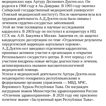
медицинских наук Артуру Деспиевич Дуктен-оол. Он
родился в 1968 году в Ак-Довураке. В 1993 году окончил
Сибирский государственный медицинский университет
(Томский медицинский институт). После окончания вуза вся
трудовая деятельность А.Д.Дуктен-оола была связана с
лечением сердечно-сосудистых заболеваний.
Этой же теме посвящены и научные исследования
кардиолога. В 2003году он поступил в аспирантуру в НЦ
ССХ им. А.Н. Бакулева в Москве. Закончив ее, он защитил
кандидатскую диссертацию по теме «Отдаленные результаты
хирургической коррекции аортальных пороков».
А.Д.Дуктен-оол заведовал отделением кардиологии,
принимал активное участие в организации и открытии
Регионального сосудистого центра. В этот период с его
участием внедрены новые методы диагностики и лечения,
активизировалось оказание высокотехнологичной
медицинской помощи.
Успехи в медицинской деятельности Артура Дуктен-оола
неоднократно поощрялись республиканскими и
федеральными органами управления — МВД, МЧС,
Верховного Хурала Республики Тыва. Он награжден
нагрудным знаком Министерства здравоохранения России
«Отличник здравоохранения». В 2020 году ему присвоено
почетное звание «Заслуженный врач Республики Тыва».